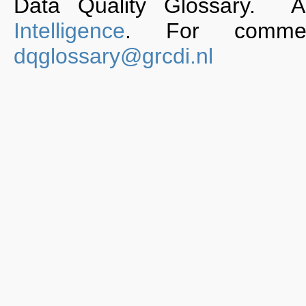
Data Quality Glossary. 
Intelligence
. For commen
dqglossary@grcdi.nl